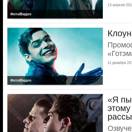
13 апреля 2019
Фото/Видео
Клоун
Промоф
«Готэм
11 декабря 201
Фото/Видео
«Я пы
этому
рассы
Озвуче