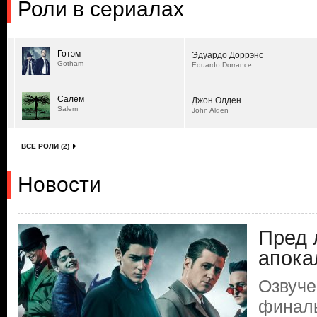
Роли в сериалах
Готэм
Эдуардо Доррэнс
Gotham
Eduardo Dorrance
Салем
Джон Олден
Salem
John Alden
ВСЕ РОЛИ (2)
Новости
Пред 
апока
Озвуче
финаль