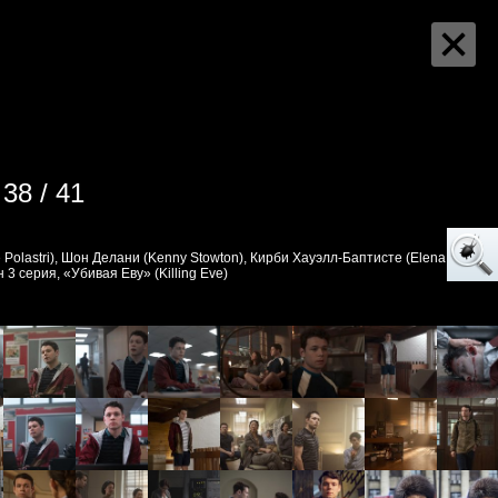
38 / 41
 Polastri), Шон Делани (Kenny Stowton), Кирби Хауэлл-Баптисте (Elena
он 3 серия, «Убивая Еву» (Killing Eve)