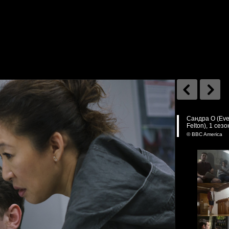
Сандра О (Eve
Felton), 1 сез
© BBC America