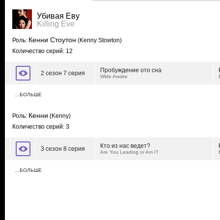
Убивая Еву
Killing Eve
Кенни Стоутон
Роль:
(Kenny Stowton)
Количество серий: 12
Пробуждение ото сна
2 сезон 7 серия
Wide Awake
…БОЛЬШЕ
Кенни
Роль:
(Kenny)
Количество серий: 3
Кто из нас ведет?
3 сезон 8 серия
Are You Leading or Am I?
…БОЛЬШЕ