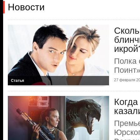
Новости
Сколь
блинч
икрой
Полка 
Поинт
27 февраля 20
Статья
Когда
казал
Премь
Юрског