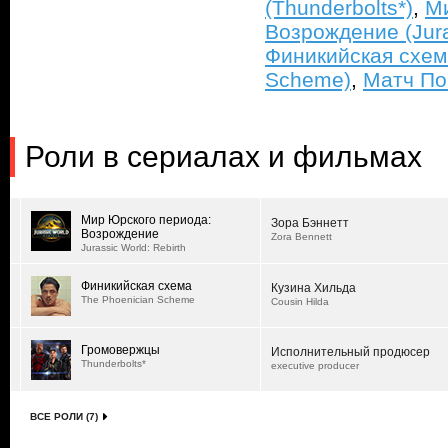
(Thunderbolts*)
,
Ми
Возрождение (Jura
Финикийская схем
Scheme)
,
Матч Пои
Роли в сериалах и фильмах
Мир Юрского периода:
Зора Бэннетт
Возрождение
Zora Bennett
Jurassic World: Rebirth
Финикийская схема
Кузина Хильда
The Phoenician Scheme
Cousin Hilda
Громовержцы
Исполнительный продюсер
Thunderbolts*
executive producer
ВСЕ РОЛИ (7)