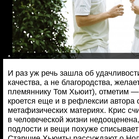
И раз уж речь зашла об удачливост
качества, а не благородства, жела
племяннику Том Хьюит), отметим —
кроется еще и в рефлексии автора 
метафизических материях. Крис счи
в человеческой жизни недооценена,
подлости и вещи похуже списывает
Старшие Хьюиты рассуждают о Нол