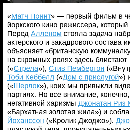
«
Матч Поинт
» — первый фильм в ч
йоркского кино режиссера, который 
Перед
Алленом
стояла задача наб
актерского и закадрового состава и
объясняет «британскую коммуналку
на скромных ролях здесь блистают
(«
Стрела
»),
Стив Пембертон
(«Внут
Тоби Кеббелл
(«
Дом с прислугой
») 
(«
Шерлок
»), коих мы привыкли вид
партиях. Но все внимание, конечно
негативной харизмы
Джонатан Риз 
«Бархатная золотая жила») и собл
Йоханссон
(«Кролик Джоджо»).
Джо
пластикой тела, проницательным в