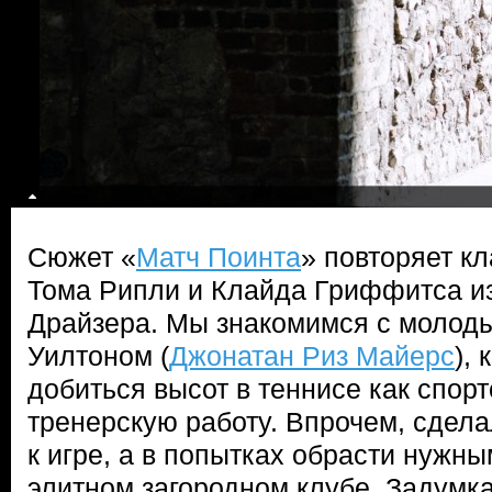
Сюжет «
Матч Поинта
» повторяет к
Тома Рипли и Клайда Гриффитса и
Драйзера. Мы знакомимся с молод
Уилтоном (
Джонатан Риз Майерс
),
добиться высот в теннисе как спор
тренерскую работу. Впрочем, сделал
к игре, а в попытках обрасти нужн
элитном загородном клубе. Задумк