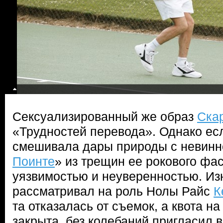
Сексуализированный же образ
Ска
«Трудностей перевода». Однако ес
смешивала дары природы с невинно
Поинте
» из трещин ее рокового фа
уязвимостью и неуверенностью. И
рассматривал на роль Нолы Райс
К
та отказалась от съемок, а квота н
закрыта, без колебаний пригласил 