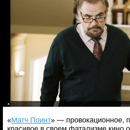
«
Матч Поинт
» — провокационное, 
красивое в своем фатализме кино о