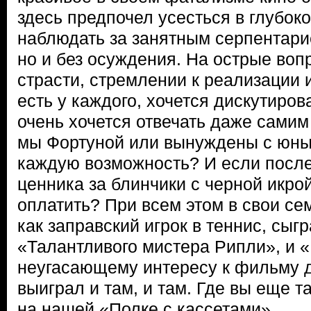
здесь предпочел усесться в глубок
наблюдать за занятным серпентари
но и без осуждения. На острые воп
страсти, стремлении к реализации и
есть у каждого, хочется дискутирова
очень хочется отвечать даже самим
мы Фортуной или вынуждены с юных
каждую возможность? И если после
ценника за блинчики с черной икро
оплатить? При всем этом в свои с
как заправский игрок в теннис, сыгр
«Талантливого мистера Рипли», и «
неугасающему интересу к фильму д
выиграл и там, и там. Где вы еще т
на нашей «Полке с кассетами».