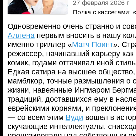
27 февраля 2026 г.
Полка с кассетами: 
Одновременно очень странно и совс
Аллена
первым вносить в нашу кол
именно триллер «
Матч Поинт
». Стр
режиссер, начинавший карьеру как
комик, годами оттачивал иной стиль
Едкая сатира на высшее общество,
мамблкор, точные размышления о с
жизни, навеянные Ингмаром Бергм
традиций, доставшихся ему в насле
еврейскими корнями, и преклонени
— со всем этим
Вуди
вошел в истор
скучающие интеллектуалы, снисхо
иронизировали над собственным о