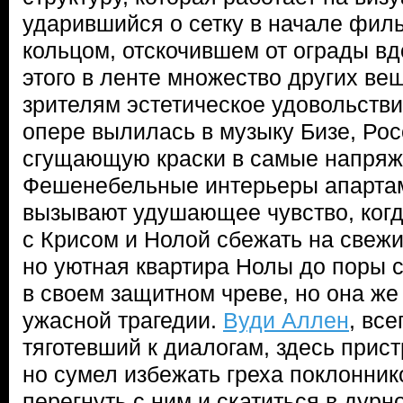
ударившийся о сетку в начале фил
кольцом, отскочившем от ограды в
этого в ленте множество других в
зрителям эстетическое удовольств
опере вылилась в музыку Бизе, Рос
сгущающую краски в самые напря
Фешенебельные интерьеры апарта
вызывают удушающее чувство, когд
с Крисом и Нолой сбежать на свежи
но уютная квартира Нолы до поры 
в своем защитном чреве, но она же
ужасной трагедии.
Вуди Аллен
, вс
тяготевший к диалогам, здесь прист
но сумел избежать греха поклонни
перегнуть с ним и скатиться в дурн