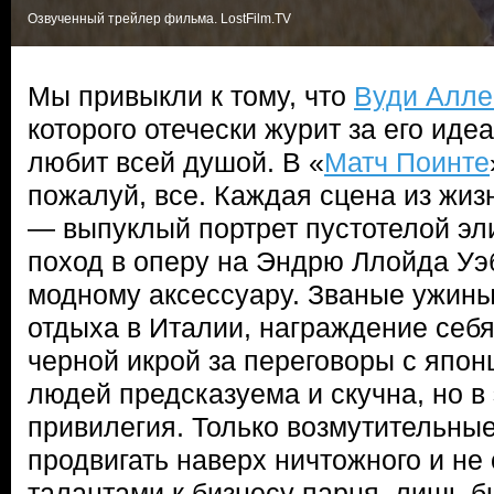
Озвученный трейлер фильма. LostFilm.TV
Мы привыкли к тому, что
Вуди Алле
которого отечески журит за его иде
любит всей душой. В «
Матч Поинте
пожалуй, все. Каждая сцена из жи
— выпуклый портрет пустотелой эл
поход в оперу на Эндрю Ллойда Уэ
модному аксессуару. Званые ужины
отдыха в Италии, награждение себя
черной икрой за переговоры с япон
людей предсказуема и скучна, но в
привилегия. Только возмутительные
продвигать наверх ничтожного и н
талантами к бизнесу парня, лишь б