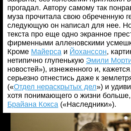
прогадал. Автору самому так понрав
муза прочитала свою обреченную ге
следующую он написал для нее. Но
текста про еще одно экранное прес
фирменными алленовскими усмеш
Кроме
Майерса
и
Йоханссон
, карт
нетипично глупенькую
Эмили Морт
новостей»), изнеженного и, кажется
серьезно отнестись даже к землет
(«
Отдел нераскрытых дел
») и удив
хотя понимающего о жизни больше, 
Брайана Кокса
(«Наследники»).