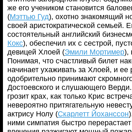
же его учеником становится балов
(
Мэттью Гуд
), охотно знакомящий н
своей аристократической семьей. Ег
состоятельный английский бизнесм
Кокс
), обеспечил их с сестрой, пус
девицей Хлоей (
Эмили Мортимер
),
Понимая, что счастливый билет нак
начинает ухаживать за Хлоей, и ее
одобрительно принимают скромног
Достоевского и слушающего Верди.
грозит крах, как только Крис встре
невероятно притягательную невес
актрису Нолу (
Скарлетт Йоханссон
ними симпатия быстро перерастает
влечения разжигают мощный пожар