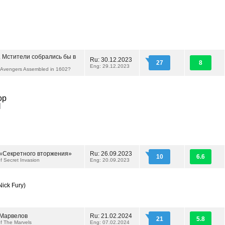
.. Мстители собрались бы в
Ru: 30.12.2023
27
8
Eng: 29.12.2023
 Avengers Assembled in 1602?
ор
d
«Секретного вторжения»
Ru: 26.09.2023
10
6.6
f Secret Invasion
Eng: 20.09.2023
Nick Fury)
Марвелов
Ru: 21.02.2024
21
5.8
f The Marvels
Eng: 07.02.2024