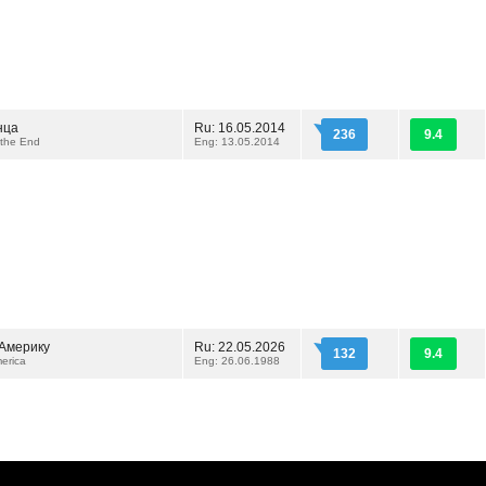
нца
Ru: 16.05.2014
236
9.4
 the End
Eng: 13.05.2014
 Америку
Ru: 22.05.2026
132
9.4
erica
Eng: 26.06.1988