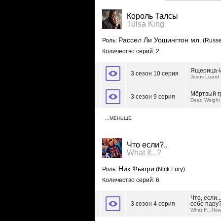
Король Талсы
Tulsa King
Рассел Ли Уошингтон мл.
Роль:
(Russel
Количество серий: 2
Ящерица-
3 сезон 10 серия
Jesus Lizard
Мёртвый г
3 сезон 9 серия
Dead Weight
…МЕНЬШЕ
Что если?..
What If...?
Ник Фьюри
Роль:
(Nick Fury)
Количество серий: 6
Что, если.
3 сезон 4 серия
себе пару
What If…Howa