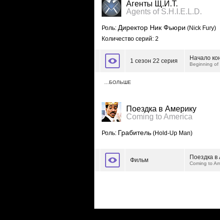
Агенты Щ.И.Т.
Agents of S.H.I.E.L.D.
Директор Ник Фьюри
Роль:
(Nick Fury)
Количество серий: 2
Начало ко
1 сезон 22 серия
Beginning of
…БОЛЬШЕ
Поездка в Америку
Coming to America
Грабитель
Роль:
(Hold-Up Man)
Поездка в
Фильм
Coming to Am