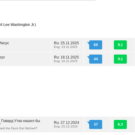
l Lee Washington Jr.)
Иисус
Ru: 25.11.2025
69
9.1
Eng: 23.11.2025
руз
Ru: 18.11.2025
44
9.1
Eng: 16.11.2025
.. Говард Утка нашел бы
Ru: 27.12.2024
?
37
6.3
Eng: 25.12.2024
rd the Duck Got Hitched?