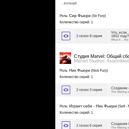
…БОЛЬШЕ
Сир Фьюри
Роль:
(Sir Fury)
Количество серий: 1
Что, если.
2 сезон 8 серия
1602 году?
What if… the
Студия Marvel: Общий сб
Marvel Studios: Assemble
Ник Фьюри
Роль:
(Nick Fury)
Количество серий: 1
Создание 
2 сезон 3 серия
The Making o
Играет себя - Ник Фьюри
Роль:
(Self - 
Количество серий: 1
Создание 
2 сезон 6 серия
The Making o