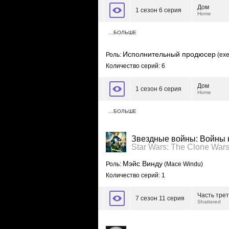
Дом
1 сезон 6 серия
Home
…БОЛЬШЕ
Исполнительный продюсер
Роль:
(exe
Количество серий: 6
Дом
1 сезон 6 серия
Home
…БОЛЬШЕ
Звездные войны: Войны 
Star Wars: The Clone War
Мэйс Винду
Роль:
(Mace Windu)
Количество серий: 1
Часть трет
7 сезон 11 серия
Shattered