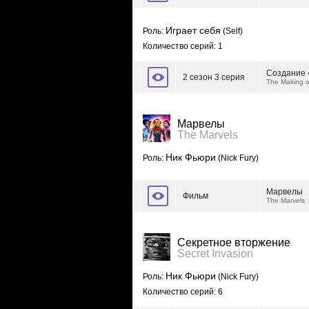
Играет себя
Роль:
(Self)
Количество серий: 1
Создание 
2 сезон 3 серия
The Making o
Марвелы
The Marvels
Ник Фьюри
Роль:
(Nick Fury)
Марвелы
Фильм
The Marvels
Секретное вторжение
Secret Invasion
Ник Фьюри
Роль:
(Nick Fury)
Количество серий: 6