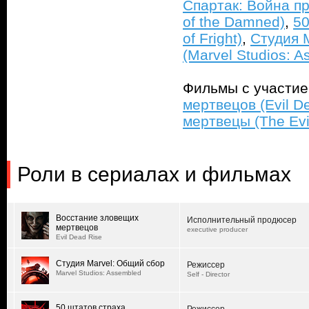
Спартак: Война пр
of the Damned)
,
50
of Fright)
,
Студия 
(Marvel Studios: 
Фильмы с участи
мертвецов (Evil D
мертвецы (The Evi
Роли в сериалах и фильмах
Восстание зловещих
Исполнительный продюсер
мертвецов
executive producer
Evil Dead Rise
Студия Marvel: Общий сбор
Режиссер
Marvel Studios: Assembled
Self - Director
50 штатов страха