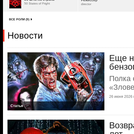
Режиссер
50 States of Fright
director
ВСЕ РОЛИ (9)
Новости
Еще н
бензо
Полка 
«Злов
26 июня 2026 г
Статья
Возвр