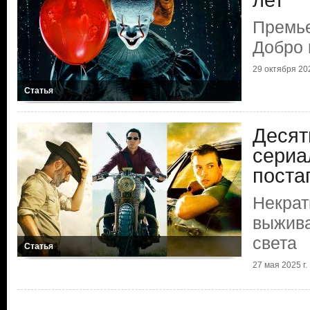
лет
Премье
Добро 
29 октября 202
Статья
Десят
сериа
поста
Некрат
выжива
света
Статья
27 мая 2025 г.