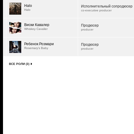
Halo
Исполнительный сопродюсер
Halo
co-executive producer
Виски Кавалер
Продюсер
Whiskey Cavalier
producer
Ребенок Розмари
Продюсер
Rosemary's Baby
producer
ВСЕ РОЛИ (3)