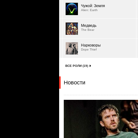
Чужой: Земля
Alien: Earth
Медведь
The Bear
Нарковоры
Dope Thief
ВСЕ РОЛИ (19)
Новости