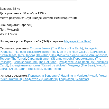
Возраст: 88 лет
Дата рождения: 30 ноября 1937 г.
Место рождения: Саут-Шилдс, Англия, Великобритания
Знак зодиака: Стрелец
Пол: Мужской
Рост: 174 см
Последняя роль: Играет себя (Self) в сериале
Медведь (The Bear)
Сериалы с участием:
Столпы Земли (The Pillars of the Earth)
,
Клондайк
(Klondike)
,
Человек в высоком замке (The Man in the High Castle)
,
Безмозглые
(BrainDead)
,
Табу (Taboo)
,
Жан-Клод Ван Джонсон (Jean-Claude Van Johnson)
,
Террор (The Terror)
,
Странный ангел (Strange Angel)
,
Перерождение (The
Passage)
,
Зона заражения (The Hot Zone)
,
Рождественская песнь (A Christmas
Carol)
,
Взращённые волками (Raised by Wolves)
,
Медведь (The Bear)
,
Чужой:
Земля (Alien: Earth)
,
Нарковоры (Dope Thief)
Фильмы с участием:
Призраки в Венеции (A Haunting in Venice)
,
Чужой: Ромул
(Alien: Romulus)
,
Гладиатор 2 (Gladiator II)
,
Гладиатор (Gladiator)