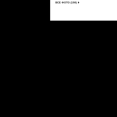
ВСЕ ФОТО (198)
Сериалы
|
Новости
|
Новинки
|
Видео
|
Расписани
О проекте
|
Правила
|
FAQ
|
Размещение реклам
LostFilm.TV. Лучшие сериалы, 2026 г. Копирован