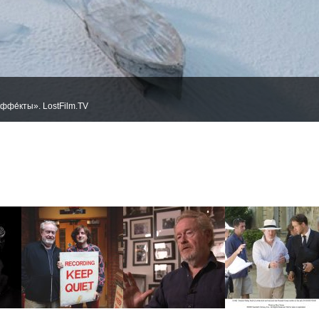
ффе́кты». LostFilm.TV