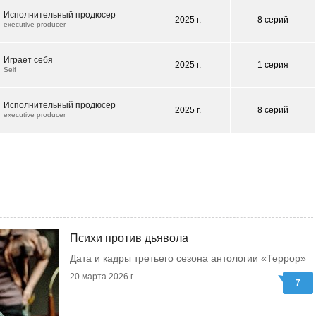
Исполнительный продюсер
2025 г.
8 серий
executive producer
Играет себя
2025 г.
1 серия
Self
Исполнительный продюсер
2025 г.
8 серий
executive producer
Психи против дьявола
Дата и кадры третьего сезона антологии «Террор»
20 марта 2026 г.
7