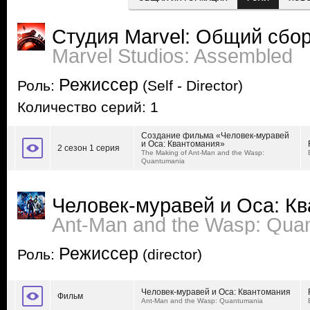
Студия Marvel: Общий сбо
Marvel Studios: Assembled
Режиссер
Роль:
(Self - Director)
Количество серий: 1
Создание фильма «Человек-муравей
и Оса: Квантомания»
2 сезон 1 серия
The Making of Ant-Man and the Wasp:
Quantumania
Человек-муравей и Оса: К
Ant-Man and the Wasp: Qua
Режиссер
Роль:
(director)
Человек-муравей и Оса: Квантомания
Фильм
Ant-Man and the Wasp: Quantumania