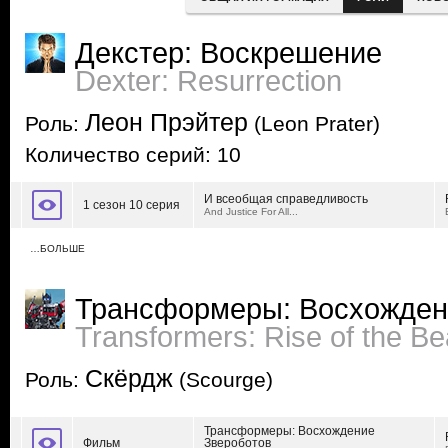
Декстер: Воскрешение
Dexter: Resurrection
Леон Прэйтер
Роль:
(Leon Prater)
Количество серий: 10
И всеобщая справедливость
1 сезон 10 серия
And Justice For All...
…БОЛЬШЕ
Трансформеры: Восхожден
Transformers: Rise of the Be
Скёрдж
Роль:
(Scourge)
Трансформеры: Восхождение
Фильм
Звероботов