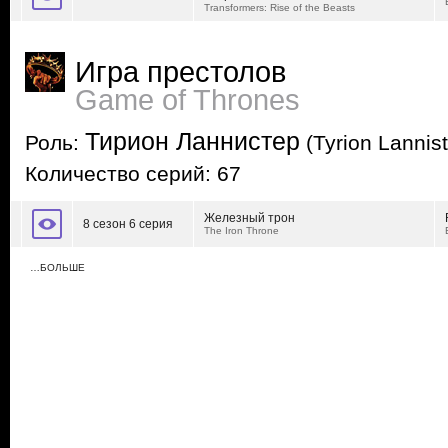
Transformers: Rise of the Beasts
Игра престолов
Game of Thrones
Тирион Ланнистер
Роль:
(Tyrion Lannist
Количество серий: 67
Железный трон
8 сезон 6 серия
The Iron Throne
…БОЛЬШЕ