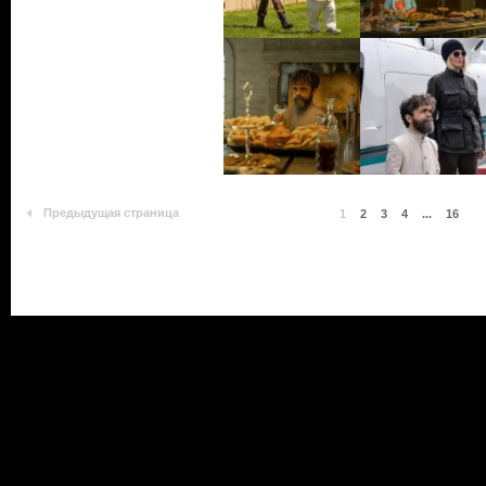
Предыдущая страница
1
2
3
4
...
16