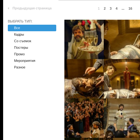
Предыдущая страница
1
2
3
4
...
16
ВЫБРАТЬ ТИП:
Все
Кадры
Со съемок
Постеры
Промо
Мероприятия
Разное