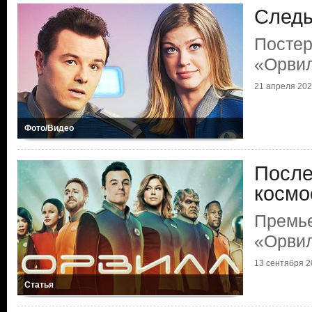
Следы
Постер
«Орви
21 апреля 2022
Фото/Видео
После
космо
Премь
«Орви
13 сентября 20
Статья