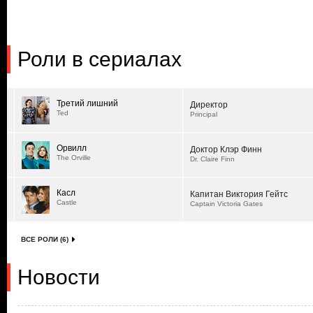
Роли в сериалах
Третий лишний
Директор
Ted
Principal
Орвилл
Доктор Клэр Финн
The Orville
Dr. Claire Finn
Касл
Капитан Виктория Гейтс
Castle
Captain Victoria Gates
ВСЕ РОЛИ (6)
Новости