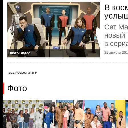
В кос
услыш
Сет Ма
новый 
в сери
31 августа 2017
Фото/Видео
ВСЕ НОВОСТИ (8)
Фото