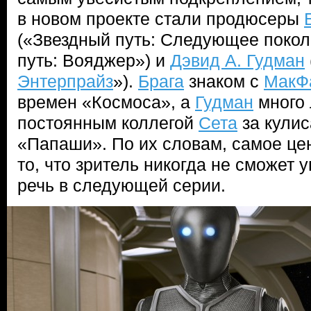
в новом проекте стали продюсеры
(«Звездный путь: Следующее покол
путь: Вояджер») и
Дэвид А. Гудман
Энтерпрайз
»).
Брага
знаком с
МакФ
времен «Космоса», а
Гудман
много 
постоянным коллегой
Сета
за кули
«Папаши». По их словам, самое це
то, что зритель никогда не сможет у
речь в следующей серии.