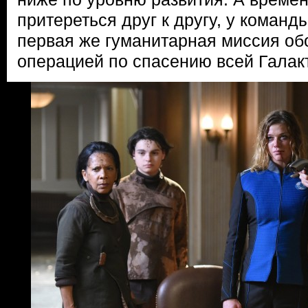
притереться друг к другу, у команды
первая же гуманитарная миссия об
операцией по спасению всей Галак