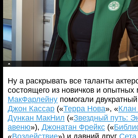
Ну а раскрывать все таланты актерс
состоящего из новичков и опытных 
МакФарлейну
помогали двукратный
Джон Кассар
(«
Терра Нова
», «
Клан
Дункан МакНил
(«
Звездный путь: Э
авеню
»),
Джонатан Фрейкс
(«
Библи
«
Воздействие
») и давний друг
Сета