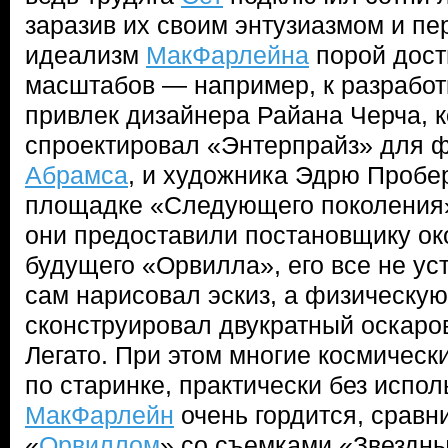
заразив их своим энтузиазмом и п
идеализм
МакФарлейна
порой дост
масштабов — например, к разработ
привлек дизайнера Райана Черча, 
спроектировал «Энтерпрайз» для
Абрамса
, и художника Эдрю Пробер
площадке «Следующего поколения».
они предоставили постановщику ок
будущего «Орвилла», его все не ус
сам нарисовал эскиз, а физическую
сконструировал двукратный оскаро
Легато. При этом многие космичес
по старинке, практически без испол
МакФарлейн
очень гордится, сравн
«
Орвиллом
» со съемками «Звездны