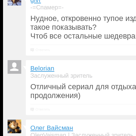
givr
-=Спамер=-
Нудное, откровенно тупое из
такое показывать?
Чтоб все остальные шедевра
Ответить
Belorian
Заслуженный зритель
Отличный сериал для отдыха
продолжения)
Ответить
Олег Вайсман
|
OlegVaisman
Заслуженный зритель