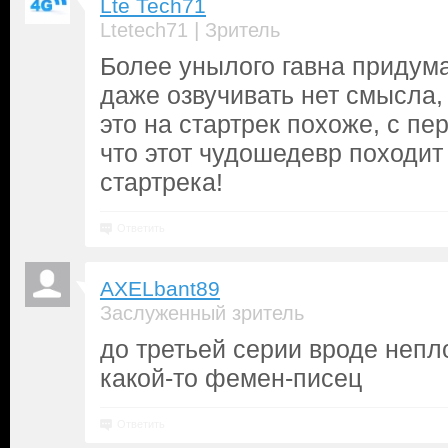
Lte Tech71
|
Ltetech71
Зритель
Более унылого гавна придума
даже озвучивать нет смысла,
это на стартрек похоже, с пе
что этот чудошедевр походи
стартрека!
Ответить
AXELbant89
Заслуженный зритель
до третьей серии вроде непло
какой-то фемен-писец
Ответить