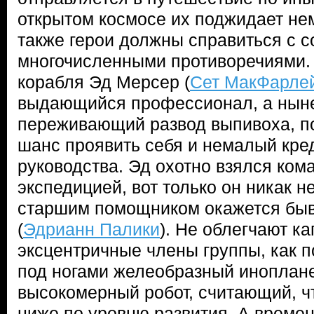
открытом космосе их поджидает не
также герои должны справиться с 
многочисленными противоречиями.
корабля Эд Мерсер (
Сет МакФарле
выдающийся профессионал, а нын
переживающий развод выпивоха, п
шанс проявить себя и немалый кре
руководства. Эд охотно взялся ком
экспедицией, вот только он никак н
старшим помощником окажется быв
(
Эдрианн Палики
). Не облегчают ка
эксцентричные члены группы, как 
под ногами желеобразный иноплан
высокомерный робот, считающий, ч
ниже по уровню развития. А времен