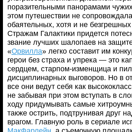
поразительными панорамами чужих 
этом путешествии не сопровождал
обаятельных, хотя и не безгрешны
Стражам Галактики придется потесн
звание лучших шалопаев на защит
«
Орвилла
» легко составит им кон
герои без страха и упрека — это ка
сердцем, старпом-изменщица и пило
дисциплинарных выговоров. Но в о
все они ведут себя как высококла
не забывая при этом вступать в сл
ходу придумывать самые хитроумны
также острить, подтрунивая друг на
врагом. Главную роль в сериале и
МакФарлейн
, а съемочную площадк