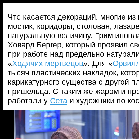
Что касается декораций, многие из 
мостик, коридоры, столовая, лазар
натуральную величину. Грим инопл
Ховард Бергер, который проявил с
при работе над предельно натурал
«
Ходячих мертвецов
». Для «
Орвил
тысяч пластических накладок, кото
карикатурного существа с другой п
пришельца. С таким же жаром и пр
работали у
Сета
и художники по ко