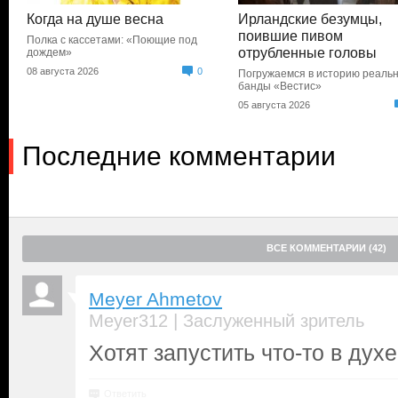
Когда на душе весна
Ирландские безумцы,
поившие пивом
Полка с кассетами: «Поющие под
отрубленные головы
дождем»
08 августа 2026
0
Погружаемся в историю реаль
банды «Вестис»
05 августа 2026
Последние комментарии
ВСЕ КОММЕНТАРИИ (42)
Meyer Ahmetov
|
Meyer312
Заслуженный зритель
Хотят запустить что-то в духе
Ответить