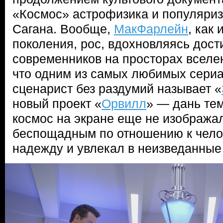
«Космос» астрофизика и популяриз
Сагана. Вообще,
МакФарлейн
, как
поколения, рос, вдохновляясь дос
современников на просторах вселе
что одним из самых любимых сериа
сценарист без раздумий называет «
новый проект «
Орвилл
» — дань тем
космос на экране еще не изобража
беспощадным по отношению к челов
надежду и увлекал в неизведанные