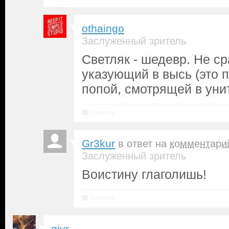
othaingo
Заслуженный зритель
Светляк - шедевр. Не ср
указующий в высь (это п
попой, смотрящей в унит
Ответить
Gr3kur
в ответ на
комментари
Заслуженный зритель
Воистину глаголишь!
Ответить