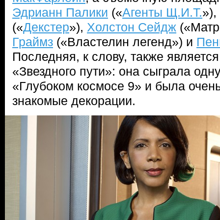
Эдрианн Палики
(«
Агенты Щ.И.Т.
»),
(«
Декстер
»),
Холстон Сейдж
(«Матр
Граймз
(«Властелин легенд») и
Пен
Последняя, к слову, также являетс
«Звездного пути»: она сыграла одну
«Глубоком космосе 9» и была очень
знакомые декорации.