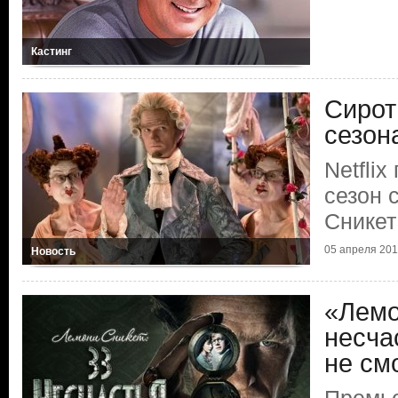
Кастинг
Сирот
сезон
Netfli
сезон 
Сникет
05 апреля 2017
Новость
«Лемо
несча
не см