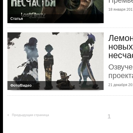
Премь
18 января 2017
Статья
Лемон
новых
несча
Озвуче
проекта
21 декабря 201
Фото/Видео
Предыдущая страница
1