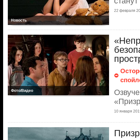
станут
22 февраля 20
Новость
«Непр
безоп
прост
Остор
спойл
Озвуче
Фото/Видео
«Призр
10 января 2019
Призр