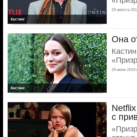
«Призр
29 августа 2019
Кастинг
Она о
Кастин
«Призр
29 июня 2019 г
Кастинг
Netfl
с при
«Призр