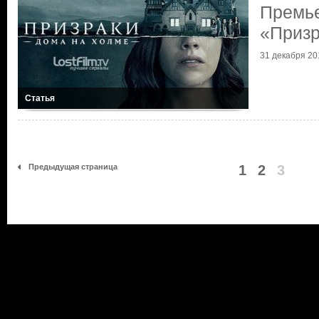
Премь
«Призр
31 декабря 201
Статья
Предыдущая страница
1
2
3