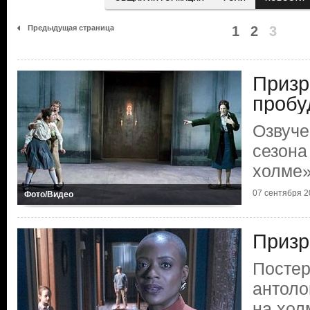
Предыдущая страница
1
2
3
Призр
пробу
Озвуче
сезона
холме
07 сентября 20
Фото/Видео
Призр
Постер
антоло
на хол