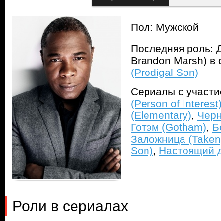
Пол: Мужской
Последняя роль: 
Brandon Marsh) в
(Prodigal Son)
Сериалы с участ
(Person of Interest
(Elementary)
,
Черн
Готэм (Gotham)
,
Б
Заложница (Taken
Son)
,
Настоящий де
Роли в сериалах