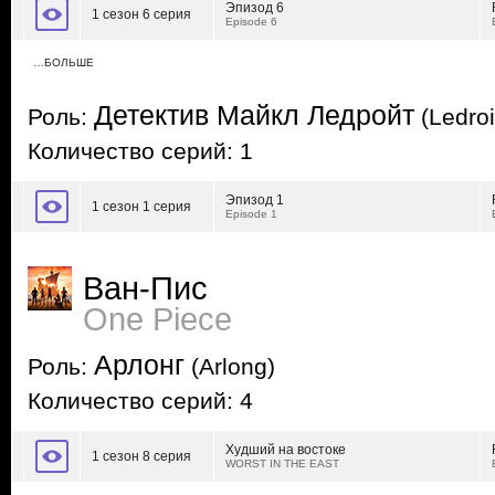
Эпизод 6
1 сезон 6 серия
Episode 6
…БОЛЬШЕ
Детектив Майкл Ледройт
Роль:
(Ledroi
Количество серий: 1
Эпизод 1
1 сезон 1 серия
Episode 1
Ван-Пис
One Piece
Арлонг
Роль:
(Arlong)
Количество серий: 4
Худший на востоке
1 сезон 8 серия
WORST IN THE EAST