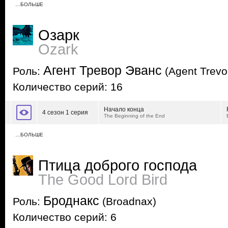
…БОЛЬШЕ
Озарк
Ozark
Агент Тревор Эванс
Роль:
(Agent Trevo
Количество серий: 16
Начало конца
4 сезон 1 серия
The Beginning of the End
…БОЛЬШЕ
Птица доброго господа
The Good Lord Bird
Броднакс
Роль:
(Broadnax)
Количество серий: 6