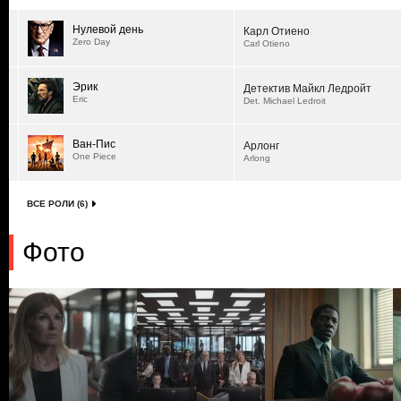
Нулевой день
Карл Отиено
Zero Day
Carl Otieno
Эрик
Детектив Майкл Ледройт
Eric
Det. Michael Ledroit
Ван-Пис
Арлонг
One Piece
Arlong
ВСЕ РОЛИ (6)
Фото