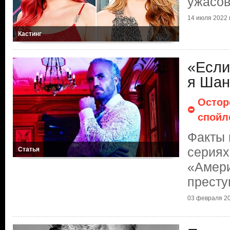
ужасо
14 июля 2022 г
Кастинг
«Если
я Шан
Остор
спойл
Факты 
сериях
Статья
«Амери
престу
03 февраля 20