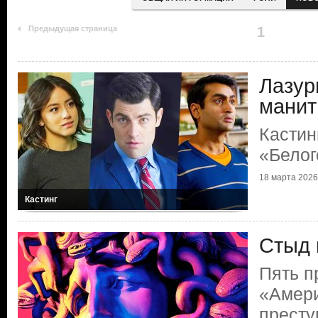
Предыдущая страница
1
Лазур
манит
Кастин
«Белог
18 марта 2026 
Кастинг
Стыд 
Пять п
«Амер
престу