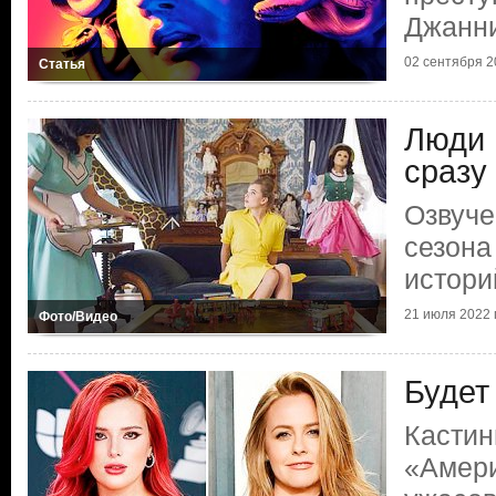
Джанн
02 сентября 20
Статья
Люди 
сразу
Озвуче
сезона
истори
21 июля 2022 г
Фото/Видео
Будет
Кастин
«Амери