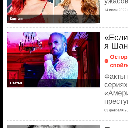
ужасо
14 июля 2022 г
Кастинг
«Если
я Шан
Остор
спойл
Факты 
сериях
Статья
«Амери
престу
03 февраля 20