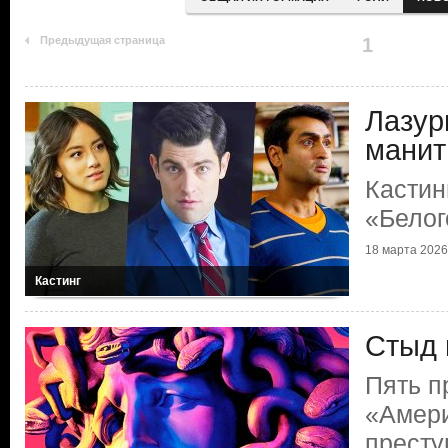
Предыдущая страница
1
Лазур
манит
Кастин
«Белог
18 марта 2026 
Кастинг
Стыд 
Пять п
«Амер
престу