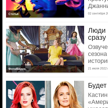
Джанн
02 сентября 20
Статья
Люди 
сразу
Озвуче
сезона
истори
21 июля 2022 г
Фото/Видео
Будет
Кастин
«Амери