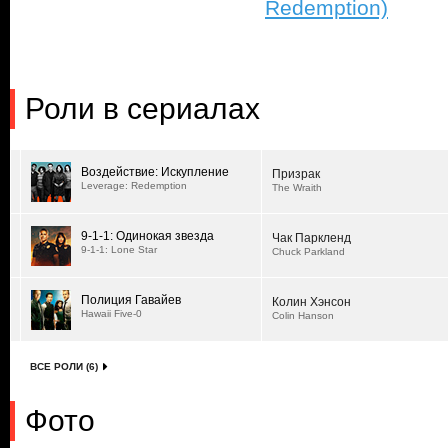
Redemption)
Роли в сериалах
Воздействие: Искупление
Призрак
Leverage: Redemption
The Wraith
9-1-1: Одинокая звезда
Чак Паркленд
9-1-1: Lone Star
Chuck Parkland
Полиция Гавайев
Колин Хэнсон
Hawaii Five-0
Colin Hanson
ВСЕ РОЛИ (6)
Фото