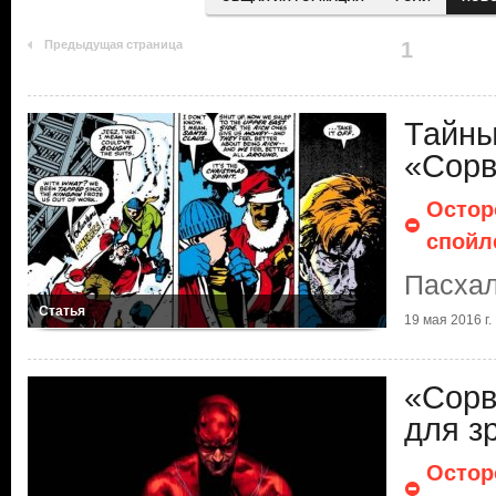
Предыдущая страница
1
Тайны
«Сорв
Остор
спойл
Пасхал
Статья
19 мая 2016 г.
«Сорв
для з
Остор