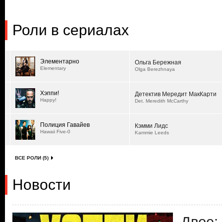
Роли в сериалах
Элементарно
Ольга Бережная
Elementary
Olga Berezhnaya
Хэппи!
Детектив Мередит МакКарти
Happy!
Det. Meredith McCarthy
Полиция Гавайев
Кэмми Лидс
Hawaii Five-0
Kammie Leeds
ВСЕ РОЛИ (5)
Новости