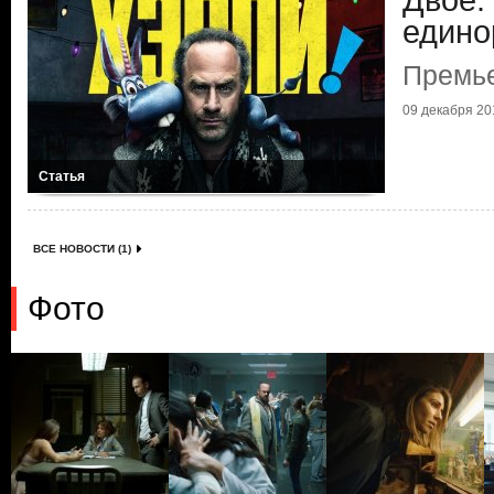
Двое:
едино
Премье
09 декабря 201
Статья
ВСЕ НОВОСТИ (1)
Фото