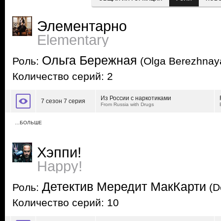
Элементарно
Elementary
Ольга Бережная
Роль:
(Olga Berezhnay
Количество серий: 2
Из России с наркотиками
7 сезон 7 серия
From Russia with Drugs
…БОЛЬШЕ
Хэппи!
Happy!
Детектив Мередит МакКарти
Роль:
(D
Количество серий: 10