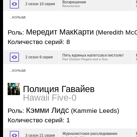
Воскрешение
2 сезон 10 серия
Resurrection
…БОЛЬШЕ
Мередит МакКарти
Роль:
(Meredith McC
Количество серий: 8
Пять куриных наггетсов и пистолет
2 сезон 9 серия
Five Chicken Fingers and a Gun
…БОЛЬШЕ
Полиция Гавайев
Hawaii Five-0
Кэмми Лидс
Роль:
(Kammie Leeds)
Количество серий: 1
Журналистское расследование
3 сезон 21 серия