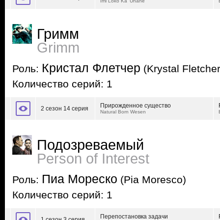
Imi Loko Ka 'Uhane
Гримм
Grimm
Кристал Флетчер
Роль:
(Krystal Fletcher
Количество серий: 1
Прирожденное существо
2 сезон 14 серия
Natural Born Wesen
Подозреваемый
Person of Interest
Пиа Мореско
Роль:
(Pia Moresco)
Количество серий: 1
Перепостановка задачи
1 сезон 3 серия