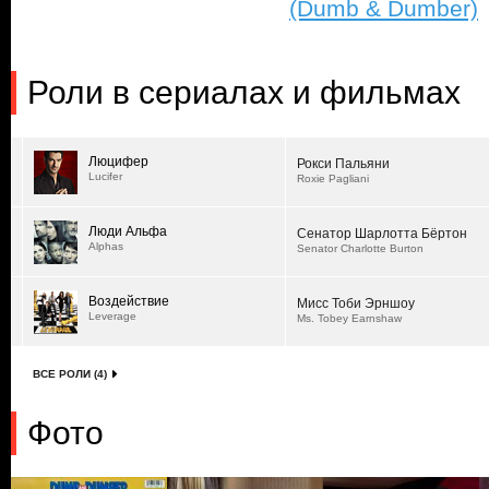
(Dumb & Dumber)
Роли в сериалах и фильмах
Люцифер
Рокси Пальяни
Lucifer
Roxie Pagliani
Люди Альфа
Сенатор Шарлотта Бёртон
Alphas
Senator Charlotte Burton
Воздействие
Мисс Тоби Эрншоу
Leverage
Ms. Tobey Earnshaw
ВСЕ РОЛИ (4)
Фото