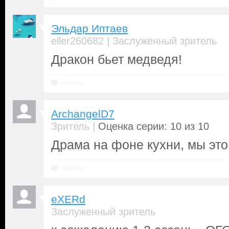
Эльдар Иптаев
|
eller260682
Заслуженный зритель
Дракон бьет медведя!
Ответить
ArchangelD7
|
Зритель
Оценка серии: 10 из 10
Драма на фоне кухни, мы это
Ответить
eXERd
Заслуженный зритель