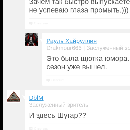
Зачем так быстро выпускаете
не успеваю глаза промыть.)))
Ответить
Рауль Хайруллин
|
Drakmour666
Заслуженный з
Это была щютка юмора. 
сезон уже вышел.
Ответить
DblM
Заслуженный зритель
И здесь Шугар??
Ответить