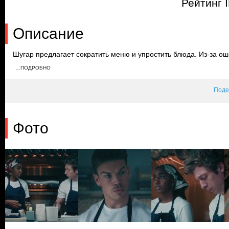
Рейтинг 
Описание
Шугар предлагает сократить меню и упростить блюда. Из-за о
три раза. Во время напряженного разговора Сидни рассказыва
…ПОДРОБНО
чего он сообщает сотрудниками, что не считает себя ответстве
Поде
Фото