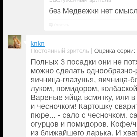
без Медвежки нет смысл
Ответить
knkn
|
Постоянный зритель
Оценка серии: 
Полных 3 посадки они не пот
можно сделать однообразно-
яичница-глазунья, яичница-б
луком, помидором, колбаской
Вареные яйца всмятку, или в
и чесночком! Картошку свари
пюре... - сало с чесночком, с
огурцов и помидоров. Кофе/
из ближайшего ларька. И хва