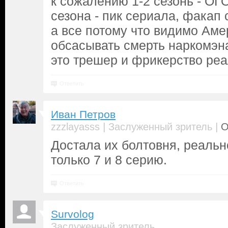
к сожалению 1-2 сезонь - ОГ
сезона - пик сериала, факап
а все потому что видимо Аме
обсасывать смерть наркомэн
это трешер и фрикерство ре
Ответить
Иван Петров
|
|
zzzlayasss
Заслуженный зритель
О
Достала их болтовня, реальн
только 7 и 8 серию.
Ответить
Survolog
Заслуженный зритель