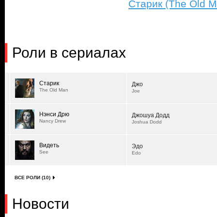
Старик (The Old M
Роли в сериалах
Старик
Джо
The Old Man
Joe
Нэнси Дрю
Джошуа Додд
Nancy Drew
Joshua Dodd
Видеть
Эдо
See
Edo
ВСЕ РОЛИ (10)
Новости