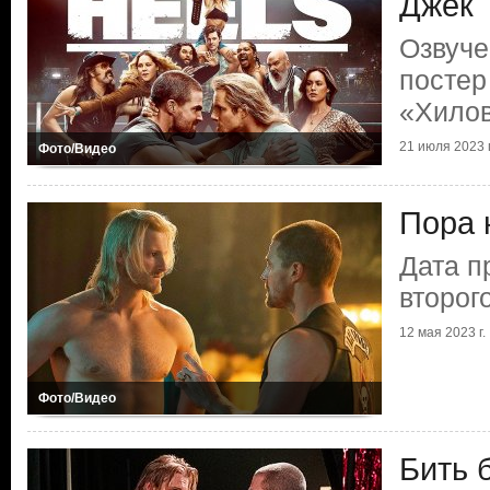
Джек
Озвуче
постер
«Хило
21 июля 2023 г
Фото/Видео
Пора 
Дата п
второг
12 мая 2023 г.
Фото/Видео
Бить 