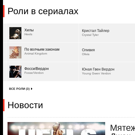
Роли в сериалах
Хилы
Кристал Тайлер
Heels
Crystal Tyler
По волчьим законам
Оливия
Animal Kingdom
Olivia
Фосси/Вердон
Юная Гвен Вердон
Fosse/Verdon
Young Gwen Verdon
ВСЕ РОЛИ (3)
Новости
Мятеж