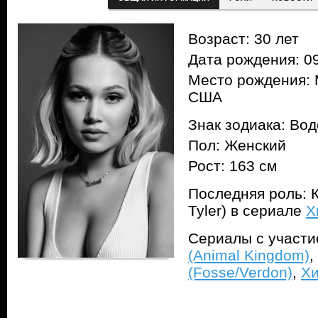
Возраст: 30 лет
Дата рождения: 09
Место рождения: 
США
Знак зодиака: Во
Пол: Женский
Рост: 163 см
Последняя роль: К
Tyler) в сериале
Х
Сериалы с участ
(Animal Kingdom)
,
(Fosse/Verdon)
,
Хи