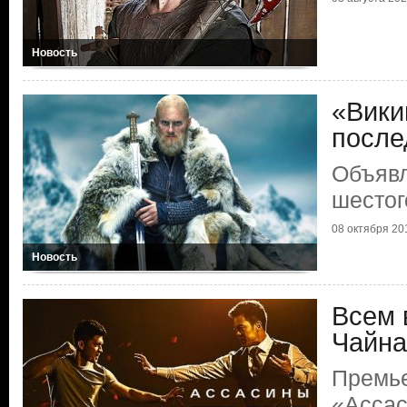
Новость
«Вики
после
Объявл
шестог
08 октября 201
Новость
Всем 
Чайна
Премь
«Асса