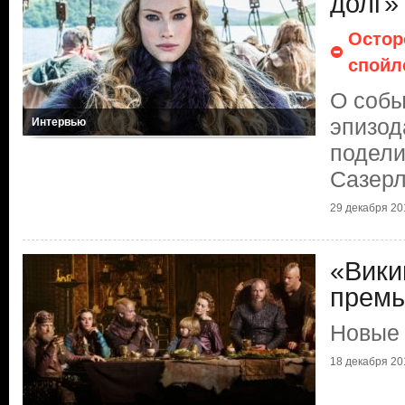
долг»
Остор
спойл
О собы
эпизод
Интервью
подели
Сазер
29 декабря 201
«Вики
прем
Новые 
18 декабря 201