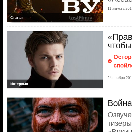
11 августа 2019
Статья
«Прав
чтобы
Остор
спойл
24 ноября 2017
Интервью
Война
Озвуче
тизеры
«Викин