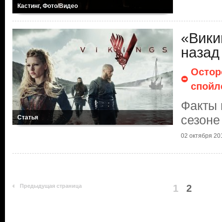
Кастинг, Фото/Видео
«Вики
назад
Остор
спойл
Факты 
сезоне
Статья
02 октября 201
Предыдущая страница
1
2