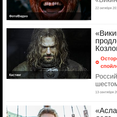
22 октября 201
Фото/Видео
«Вики
продл
Козло
Остор
спойл
Россий
Кастинг
шестом
13 сентября 20
«Асла