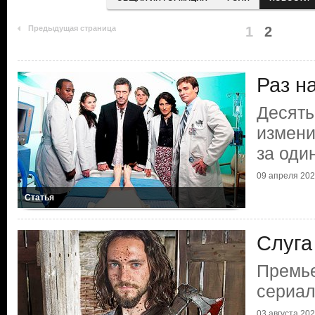
Предыдущая страница
1
2
Раз н
Десять
измени
за оди
09 апреля 2022
Статья
Слуга
Премье
сериал
03 августа 2021