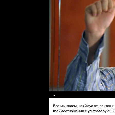
Все мы знаем, как Хаус относится к 
взаимоотношения с ультраверующим