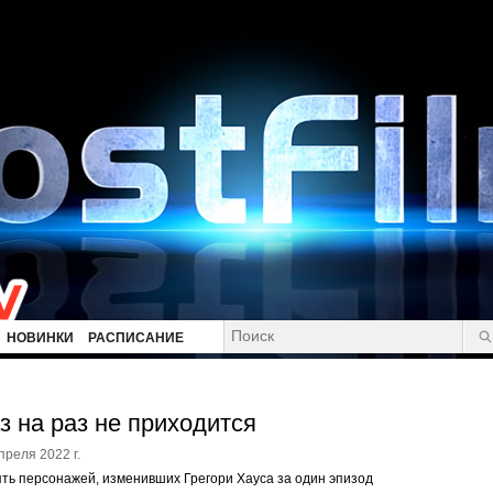
НОВИНКИ
РАСПИСАНИЕ
з на раз не приходится
преля 2022 г.
ть персонажей, изменивших Грегори Хауса за один эпизод