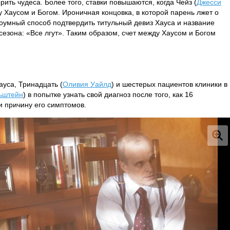
рить чудеса. Более того, ставки повышаются, когда Чейз (
Джесси
у Хаусом и Богом. Ироничная концовка, в которой парень лжет о
троумный способ подтвердить титульный девиз Хауса и название
сезона: «Все лгут». Таким образом, счет между Хаусом и Богом
ауса, Тринадцать (
Оливия Уайлд
) и шестерых пациентов клиники в
ьштейн
) в попытке узнать свой диагноз после того, как 16
и причину его симптомов.