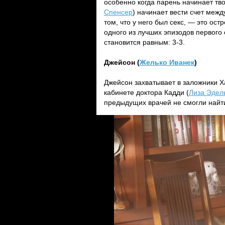
особенно когда парень начинает тво
Спенсер
) начинает вести счет межд
том, что у него был секс, — это ос
одного из лучших эпизодов первого 
становится равным: 3-3.
Джейсон (
Желько Иванек
)
Джейсон захватывает в заложники Х
кабинете доктора Кадди (
Лиза Эдел
предыдущих врачей не смогли найт