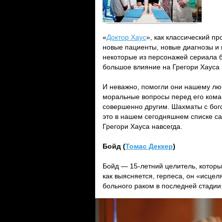
«
Доктор Хаус
», как классический п
новые пациенты, новые диагнозы и 
некоторые из персонажей сериала б
большое влияние на Грегори Хауса 
И неважно, помогли они нашему лю
моральные вопросы перед его коман
совершенно другим. Шахматы с бого
это в нашем сегодняшнем списке с
Грегори Хауса навсегда.
Бойд (
Томас Деккер
)
Бойд — 15-летний целитель, который
как выясняется, герпеса, он «исцел
больного раком в последней стадии