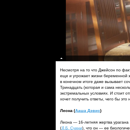
Несмотря на то что Джейсон по фак
еще и угрожает жизни беременной ж
в конечном итоге даже вызывает соч
Тринадцать (которая и сама несколь
экстремальных условиях. И стоит от
хочет получить ответы, чего бы это 
Леона (
Ааша Дэвис
)
Леона — 16-летняя жертва урагана 
(
Д.Б. Суини
), что он — ее биологич