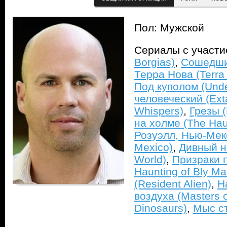
Пол: Мужской
Сериалы с участ
Borgias)
,
Сошедшие
Терра Нова (Terra
Под куполом (Und
человеческий (Ext
Whispers)
,
Грезы (
на холме (The Haun
Розуэлл, Нью-Мек
Mexico)
,
Дивный н
World)
,
Призраки 
Haunting of Bly Ma
(Resident Alien)
,
H
воздуха (Masters of
Dinosaurs)
,
Мыс ст