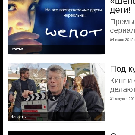
«Шепо
дети!
Премье
сериал
04 июня 2015 г
Статья
Под к
Кинг и
делают
31 августа 2011
Новость