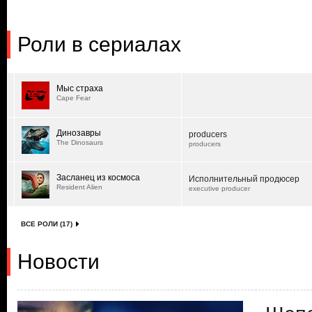
Роли в сериалах
Мыс страха
Cape Fear
Динозавры
producers
The Dinosaurs
producers
Засланец из космоса
Исполнительный продюсер
Resident Alien
executive producer
ВСЕ РОЛИ (17)
Новости