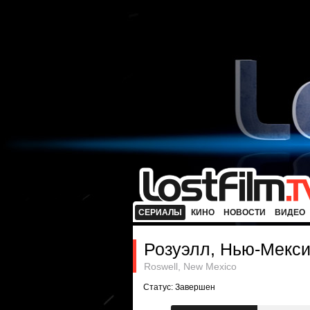
СЕРИАЛЫ
КИНО
НОВОСТИ
ВИДЕО
Розуэлл, Нью-Мекси
Roswell, New Mexico
Статус: Завершен