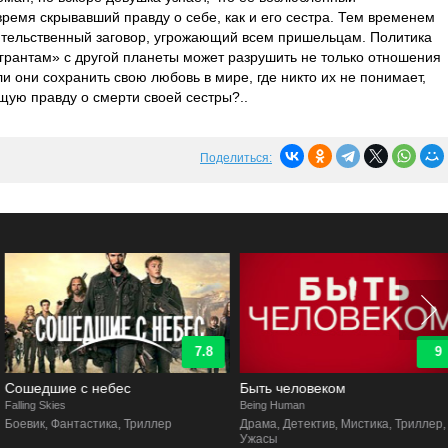
ремя скрывавший правду о себе, как и его сестра. Тем временем
вительственный заговор, угрожающий всем пришельцам. Политика
грантам» с другой планеты может разрушить не только отношения
ли они сохранить свою любовь в мире, где никто их не понимает,
щую правду о смерти своей сестры?..
Поделиться:
7.8
9
Сошедшие с небес
Быть человеком
alling Skies
Being Human
Боевик, Фантастика, Триллер
Драма, Детектив, Мистика, Триллер,
Ужасы