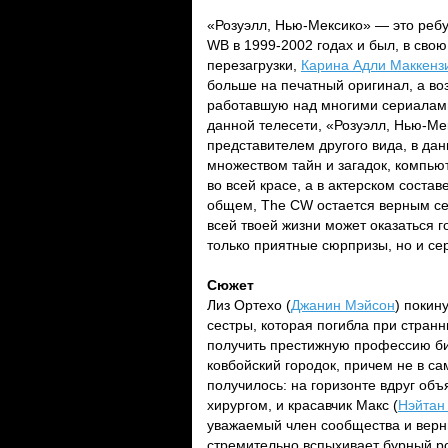
«Розуэлл, Нью-Мексико» — это реб
WB в 1999-2002 годах и был, в сво
перезагрузки,
Карина Адли Маккенз
больше на печатный оригинал, а во
работавшую над многими сериалами
данной телесети, «Розуэлл, Нью-Ме
представителем другого вида, в да
множеством тайн и загадок, компь
во всей красе, а в актерском сост
общем, The CW остается верным себ
всей твоей жизни может оказаться г
только приятные сюрпризы, но и с
Сюжет
Лиз Ортехо (
Джанин Мэйсон
) покин
сестры, которая погибла при стран
получить престижную профессию би
ковбойский городок, причем не в с
получилось: на горизонте вдруг об
хирургом, и красавчик Макс (
Нэйтан
уважаемый член сообщества и верн
стремительно вспыхивает бурный ро