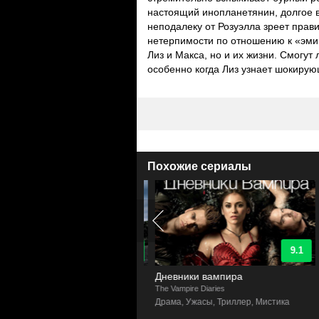
настоящий инопланетянин, долгое в
неподалеку от Розуэлла зреет пра
нетерпимости по отношению к «эми
Лиз и Макса, но и их жизни. Смогут 
особенно когда Лиз узнает шокирую
Похожие сериалы
8.9
9.1
итеры
Дневники вампира
The Vampire Diaries
F
ик, Драма, Триллер, Фантастика
Драма, Ужасы, Триллер, Мистика