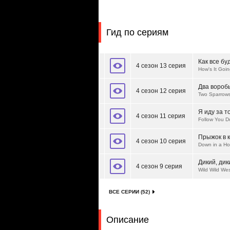
Гид по сериям
Как все бу
4 сезон 13 серия
How's It Goin
Два воробь
4 сезон 12 серия
Two Sparrows
Я иду за т
4 сезон 11 серия
Follow You 
Прыжок в 
4 сезон 10 серия
Down in a Ho
Дикий, дик
4 сезон 9 серия
Wild Wild We
ВСЕ СЕРИИ (52)
Описание