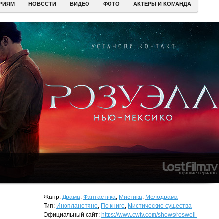
ЕРИЯМ
НОВОСТИ
ВИДЕО
ФОТО
АКТЕРЫ И КОМАНДА
Жанр:
Драма
,
Фантастика
,
Мистика
,
Мелодрама
Тип:
Инопланетяне
,
По книге
,
Мистические существа
Официальный сайт:
https://www.cwtv.com/shows/roswell-