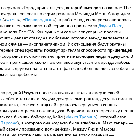
ут сериала «Город пришельцев», который выходил на канале The
ю очередь, основан на серии романов Мелинды Метц. Автор идеи
и
(«
Флэш
», «
Первородные
»), в работе над сценарием опиралась
зглавить съемки пилотной серии она пригласила
Джули Плек
,
 канала The CW. Как лучшие и самые популярные проекты
ксико» делает ставку на любовную историю между человеком и
нном случае — инопланетянином. Их отношения будут окутаны
ютерные спецэффекты покажут зрителям способности пришельцев
аве собрались исключительно приятные молодые люди и девушки. В
е и приглашает своих поклонников окунуться в мир, где любовь
остем с другом планеты, и этот факт способен повлечь за собой не
ерьезные проблемы.
ула родной Розуэлл после окончания школы и смерти своей
ных обстоятельствах. Будучи дочерью эмигрантов, девушка смогла
омедика, но спустя годы ей пришлось вернуться в сонный
амом лучшем расположении духа. Впрочем, долго горевать у нее не
ъявился бывший бойфренд Кайл (
Майкл Тревино
), который стал
 Парсонс
), в которого она когда-то была влюблена. Макс теперь —
ый своему призванию полицейский. Между Лиз и Максом
ман, но вскоре девушка узнает, что ее возлюбленный —