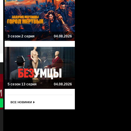
3 сезон 2 серия
04.08.2026
5 сезон 13 серия
04.08.2026
ВСЕ НОВИНКИ
8.4
8
Красавица и чудовище
Непокорная Земля
Beauty and the Beast
Defiance
Драма, Фантастика, Детектив
Драма, Боевик, Фантастика