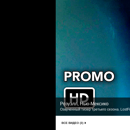
Розуэлл, Нью-Мексико
Озвученный тизер третьего сезона. LostF
ВСЕ ВИДЕО (3)