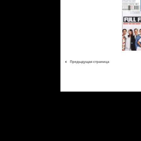
Предыдущая страница