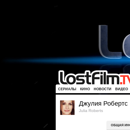
СЕРИАЛЫ
КИНО
НОВОСТИ
ВИДЕО
Джулия Робертс
Julia Roberts
ОБЩАЯ ИН