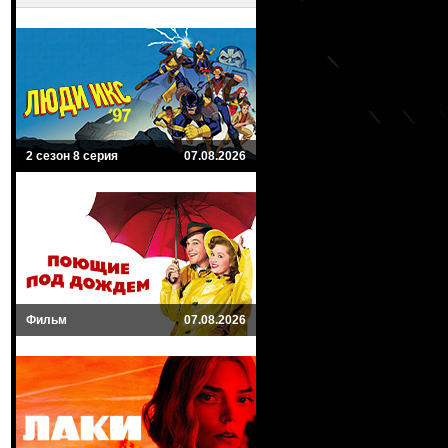
2 сезон 8 серия
07.08.2026
Фильм
07.08.2026