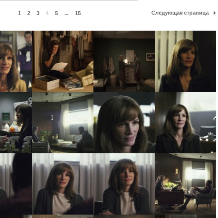
Следующая страница
1
2
3
4
5
...
15