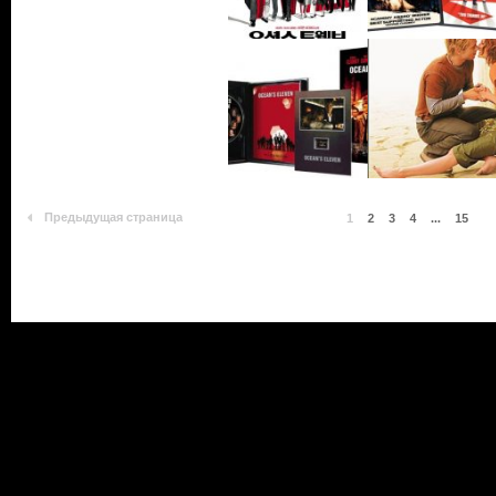
Предыдущая страница
1
2
3
4
...
15