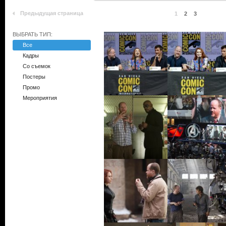
Предыдущая страница
1
2
3
ВЫБРАТЬ ТИП:
Все
Кадры
Со съемок
Постеры
Промо
Мероприятия