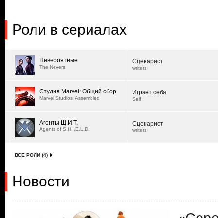
Роли в сериалах
Невероятные
Сценарист
The Nevers
writers
Студия Marvel: Общий сбор
Играет себя
Marvel Studios: Assembled
Self
Агенты Щ.И.Т.
Сценарист
Agents of S.H.I.E.L.D.
writers
ВСЕ РОЛИ (4)
Новости