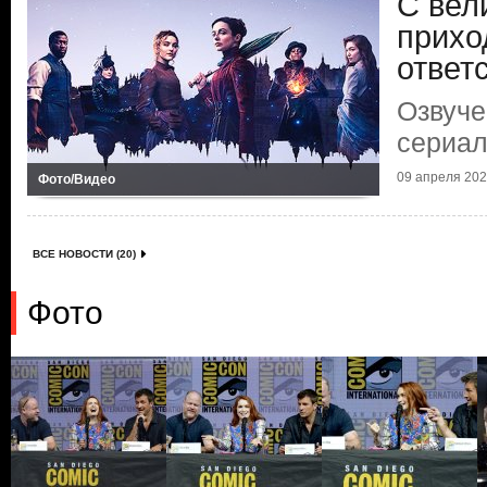
С вел
прихо
ответ
Озвуче
сериа
09 апреля 2021
Фото/Видео
ВСЕ НОВОСТИ (20)
Фото