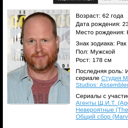
Возраст: 62 года
Дата рождения: 23
Место рождения:
Знак зодиака: Рак
Пол: Мужской
Рост: 178 см
Последняя роль: И
сериале
Студия M
Studios: Assemble
Сериалы с участ
Агенты Щ.И.Т. (Age
Невероятные (The
Общий сбор (Marve