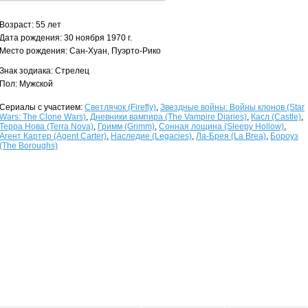
Возраст: 55 лет
Дата рождения: 30 ноября 1970 г.
Место рождения: Сан-Хуан, Пуэрто-Рико
Знак зодиака: Стрелец
Пол: Мужской
Сериалы с участием:
Светлячок (Firefly)
,
Звездные войны: Войны клонов (Star
Wars: The Clone Wars)
,
Дневники вампира (The Vampire Diaries)
,
Касл (Castle)
,
Терра Нова (Terra Nova)
,
Гримм (Grimm)
,
Сонная лощина (Sleepy Hollow)
,
Агент Картер (Agent Carter)
,
Наследие (Legacies)
,
Ла-Брея (La Brea)
,
Бороуз
(The Boroughs)