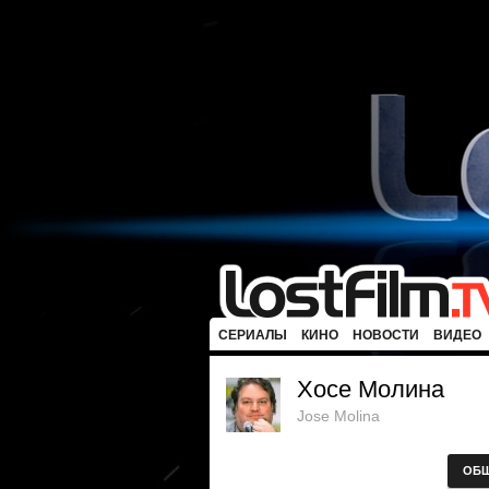
СЕРИАЛЫ
КИНО
НОВОСТИ
ВИДЕО
Хосе Молина
Jose Molina
ОБ