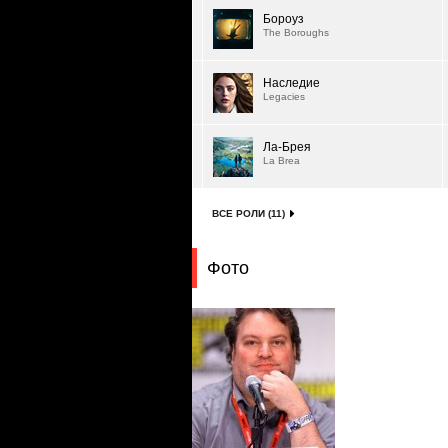
Бороуз
The Boroughs
Наследие
Legacies
Ла-Брея
La Brea
ВСЕ РОЛИ (11)
Фото