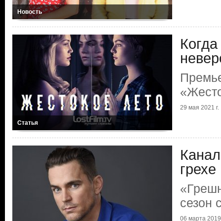
Новость
Когда
невер
Премь
«Жесто
29 мая 2021 г.
Статья
Канал
грехе
«Грешн
сезон 
06 марта 2019 