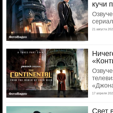
кучи 
Озвуче
сериал
21 августа 2023
Фото/Видео
Ничег
«Конт
Озвуче
телеви
«Джона
17 апреля 2023
Фото/Видео
Свет 