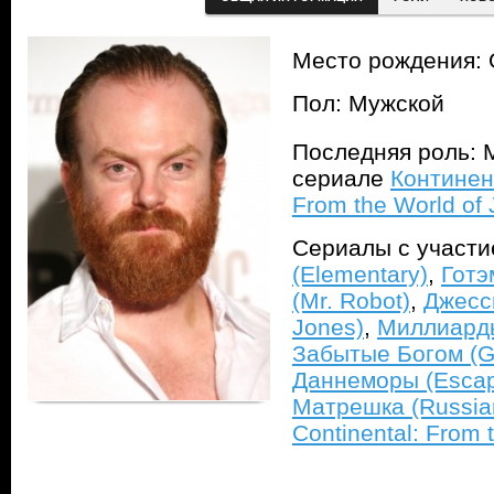
Место рождения:
Пол: Мужской
Последняя роль: 
сериале
Континент
From the World of
Сериалы с участ
(Elementary)
,
Готэ
(Mr. Robot)
,
Джесс
Jones)
,
Миллиарды 
Забытые Богом (G
Даннеморы (Escap
Матрешка (Russian
Continental: From 