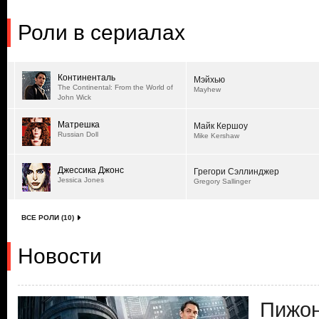
Роли в сериалах
Континенталь
Мэйхью
The Continental: From the World of
Mayhew
John Wick
Матрешка
Майк Кершоу
Russian Doll
Mike Kershaw
Джессика Джонс
Грегори Сэллинджер
Jessica Jones
Gregory Sallinger
ВСЕ РОЛИ (10)
Новости
Пижон