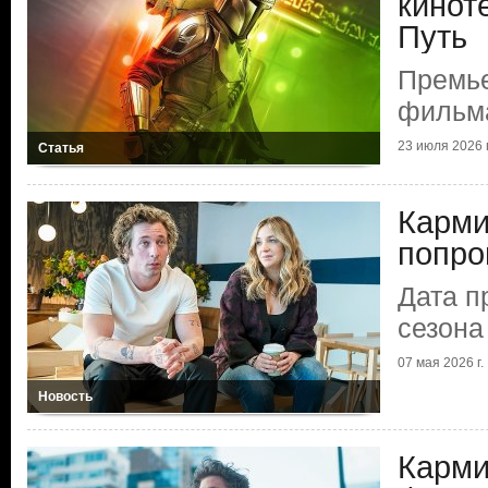
кинот
Путь
Премье
фильм
23 июля 2026 г
Статья
Карми
попро
Дата п
сезона
07 мая 2026 г.
Новость
Карми