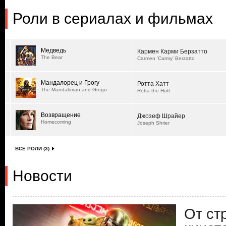
Роли в сериалах и фильмах
Медведь
Кармен Карми Берзатто
The Bear
Carmen 'Carmy' Berzatto
Мандалорец и Грогу
Ротта Хатт
The Mandalorian and Grogu
Rotta the Hutt
Возвращение
Джозеф Шрайер
Homecoming
Joseph Shrier
ВСЕ РОЛИ (3)
Новости
От ст