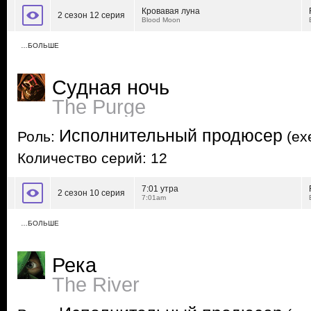
Кровавая луна
2 сезон 12 серия
Blood Moon
…БОЛЬШЕ
Судная ночь
The Purge
Исполнительный продюсер
Роль:
(exe
Количество серий: 12
7:01 утра
2 сезон 10 серия
7:01am
…БОЛЬШЕ
Река
The River