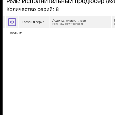
Исполнительный продюсер
Роль:
(exe
Количество серий: 8
Лодочка, плыви, плыви
1 сезон 8 серия
Row, Row, Row Your Boat
…БОЛЬШЕ