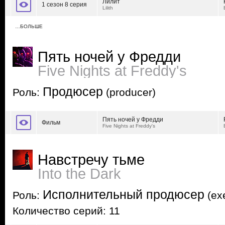
Лилит
1 сезон 8 серия
Lilith
…БОЛЬШЕ
Пять ночей у Фредди
Five Nights at Freddy's
Продюсер
Роль:
(producer)
Пять ночей у Фредди
Фильм
Five Nights at Freddy's
Навстречу тьме
Into the Dark
Исполнительный продюсер
Роль:
(exe
Количество серий: 11