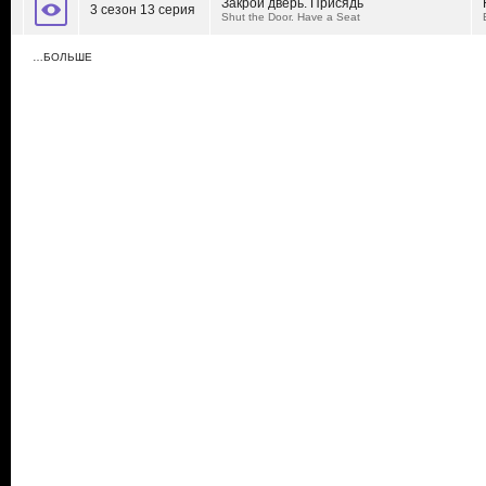
Закрой дверь. Присядь
3 сезон 13 серия
Shut the Door. Have a Seat
…БОЛЬШЕ