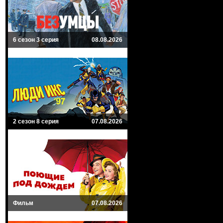
6 сезон 3 серия
08.08.2026
2 сезон 8 серия
07.08.2026
Фильм
07.08.2026