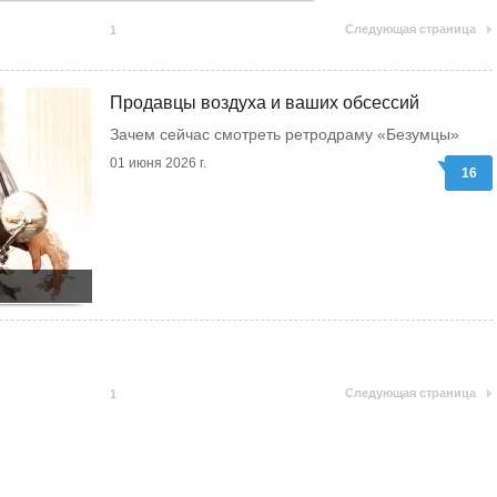
Следующая страница
1
Продавцы воздуха и ваших обсессий
Зачем сейчас смотреть ретродраму «Безумцы»
01 июня 2026 г.
16
Следующая страница
1