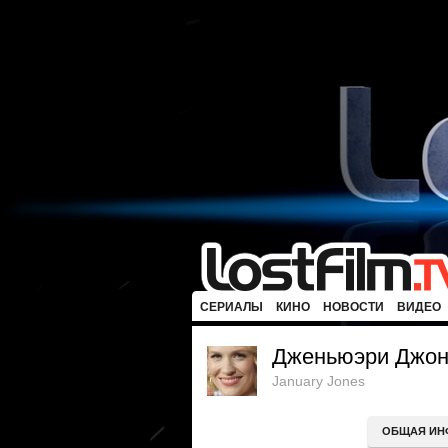
СЕРИАЛЫ
КИНО
НОВОСТИ
ВИДЕО
Дженьюэри Джон
January Jones
ОБЩАЯ ИН