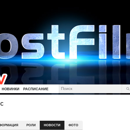
НОВИНКИ
РАСПИСАНИЕ
с
ФОРМАЦИЯ
РОЛИ
НОВОСТИ
ФОТО