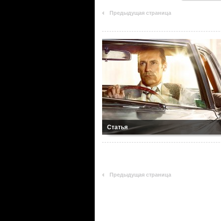
Предыдущая страница
Статья
Предыдущая страница