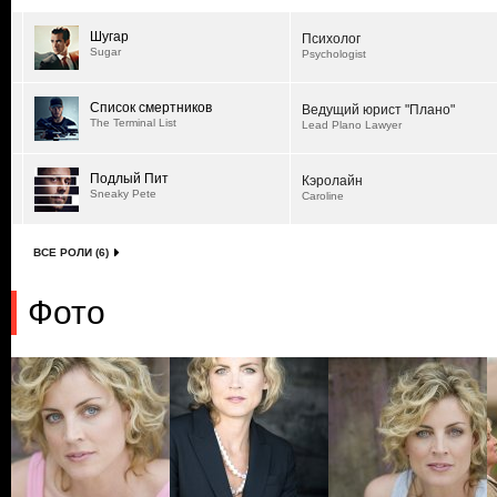
Шугар
Психолог
Sugar
Psychologist
Список смертников
Ведущий юрист "Плано"
The Terminal List
Lead Plano Lawyer
Подлый Пит
Кэролайн
Sneaky Pete
Caroline
ВСЕ РОЛИ (6)
Фото