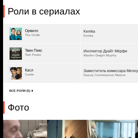
Роли в сериалах
Орвилл
Kemka
The Orville
Kemka
Твин Пикс
Инспектор Дуайт Мёрфи
Twin Peaks
Warden Dwight Muprhy
Касл
Заместитель комиссара Мело
Castle
Deputy Commissioner Malone
ВСЕ РОЛИ (5)
Фото