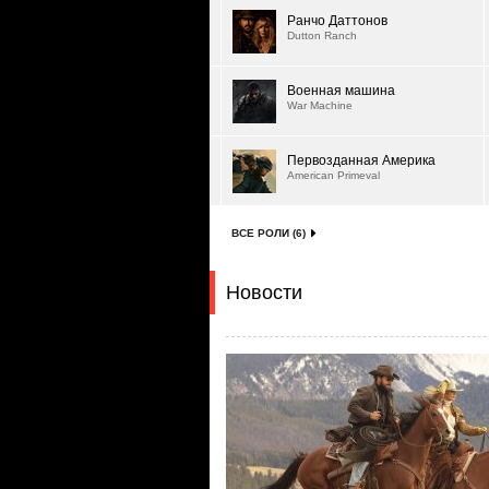
Ранчо Даттонов
Dutton Ranch
Военная машина
War Machine
Первозданная Америка
American Primeval
ВСЕ РОЛИ (6)
Новости