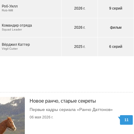
Роб-Уилл
2026 г.
9 серий
Rob-Will
Командир отряда
2026 г.
фильм
Squad Leader
Вёрджил Каттер
2025 г.
6 серий
Virgil Cutter
Новое ранчо, старые секреты
Первые кадры сериала «Ранчо Даттонов»
06 мая 2026 г.
11