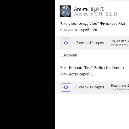
Агенты Щ.И.Т.
Agents of S.H.I.E.L.D.
Леопольд "Лео" Фитц
Роль:
(Leo Fitz)
Количество серий: 126
То, за что
7 сезон 13 серия
What We're F
…БОЛЬШЕ
Кэлвин "Кэл" Забо
Роль:
(The Doctor)
Количество серий: 1
Комплекс 
5 сезон 14 серия
The Devil Co