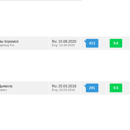
 мы боремся
Ru: 15.08.2020
413
9.6
ighting For
Eng: 12.08.2020
Дьявола
Ru: 25.03.2018
291
9.5
mplex
Eng: 23.03.2018