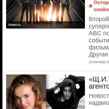
Остор
спойл
Второй
суперг
Новость
ABC по
событи
фильма
Другая
13 сентября 20
«Щ.И.
агент
Новост
надвиг