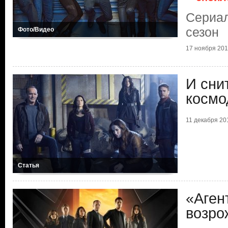
Сериал
сезон
Фото/Видео
17 ноября 2018
И сни
космо
11 декабря 201
Статья
«Аген
возро