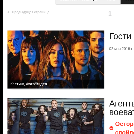
Предыдущая страница
1
Гости
02 мая 2019 г.
Кастинг, Фото/Видео
Агент
воева
Остор
спойл