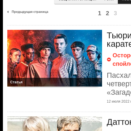
Предыдущая страница
1
2
3
Тьюри
карат
Остор
спойл
Пасхал
четвер
Статья
«Загад
12 июля 2022 г
Датто